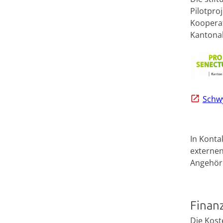
Pilotpro
Kooperat
Kantonal
Schwy
In Konta
externen
Angehör
Finan
Die Kost