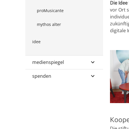
Die Idee
vor Ort 
proMusicante
individu
zukünfti
mythos alter
digitale
idee
medienspiegel
spenden
Koope
Die stif