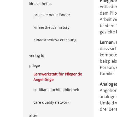
Pflegebe
kinaesthetics
entlaste
dem Pilo
projekte neue länder
Arbeit w
bleiben.
kinaesthetics history
gezielte
Kinaesthetics-Forschung
Lernen, 
dass sic
kompeten
verlag lq
beispiel
pflege
Person, 
Familie.
Lernwerkstatt für Pflegende
Angehörige
Analoges
sr. liliane juchli bibliothek
Angehöri
analoge 
care quality network
Umfeld w
drei Ber
alter