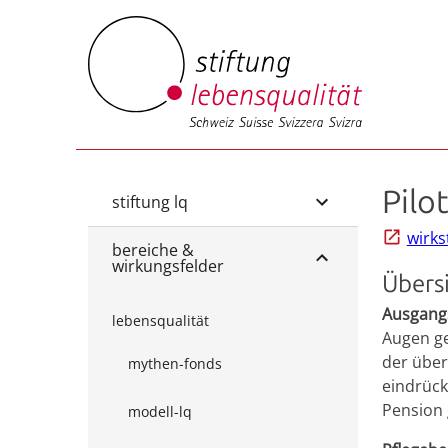
Pilo
stiftung lq
wirks
bereiche &
wirkungsfelder
Übers
Ausgang
lebensqualität
Augen ge
der über
mythen-fonds
eindrückl
Pension 
modell-lq