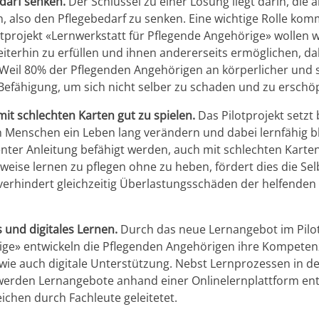
darf senken.
Der Schlüssel zu einer Lösung liegt darin, die 
n, also den Pflegebedarf zu senken. Eine wichtige Rolle ko
tprojekt «Lernwerkstatt für Pflegende Angehörige» wollen wi
eiterhin zu erfüllen und ihnen andererseits ermöglichen, d
 Weil 80% der Pflegenden Angehörigen an körperlicher und s
 Befähigung, um sich nicht selber zu schaden und zu erschö
mit schlechten Karten gut zu spielen.
Das Pilotprojekt setzt
h Menschen ein Leben lang verändern und dabei lernfähig b
ter Anleitung befähigt werden, auch mit schlechten Karte
sweise lernen zu pflegen ohne zu heben, fördert dies die Se
verhindert gleichzeitig Überlastungsschäden der helfenden 
 und digitales Lernen.
Durch das neue Lernangebot im Pilot
ge» entwickeln die Pflegenden Angehörigen ihre Kompetenz 
wie auch digitale Unterstützung. Nebst Lernprozessen in d
erden Lernangebote anhand einer Onlinelernplattform entw
eichen durch Fachleute geleitetet.