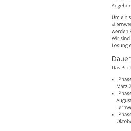
Angehöri
Um ein s
«Lernwer
werden k
Wir sind
Lösung e
Dauer
Das Pilo
Phase
März 2
Phase
August
Lernwe
Phase
Oktobe