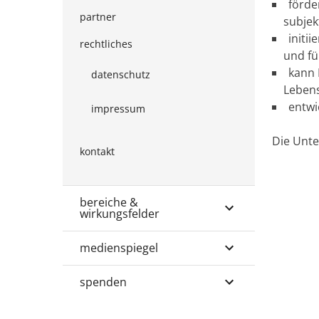
förde
partner
subjek
initi
rechtliches
und fü
kann 
datenschutz
Lebens
entwi
impressum
Die Unte
kontakt
bereiche &
wirkungsfelder
medienspiegel
spenden